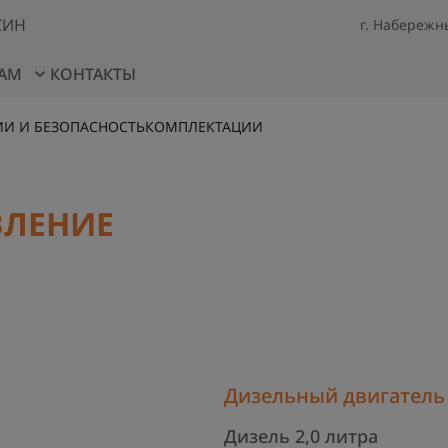
СИН
г. Набережны
АМ
КОНТАКТЫ
ИИ И БЕЗОПАСНОСТЬ
ИИ И БЕЗОПАСНОСТЬ
КОМПЛЕКТАЦИИ
КОМПЛЕКТАЦИИ
ОДНЫЙ
RS ST6
ВЛЕНИЕ
Дизельный двигатель
Дизель 2,0 литра