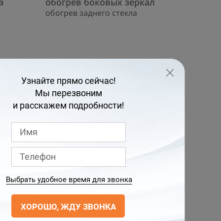
а
обогрев боковых зеркал
обогрев заднего стекла
ОСТЬ
есах с АБС и системой распределения