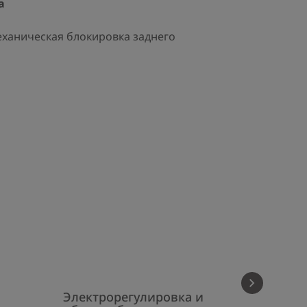
а
ханическая блокировка заднего
й
Электрорегулировка и
Конди