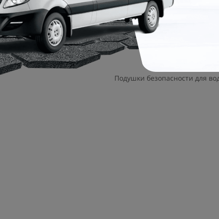
т удержания на подъеме
Яркая линзованная оптика сп
безопасного движения по тем
задние фонари.
Подушки безопасности для во