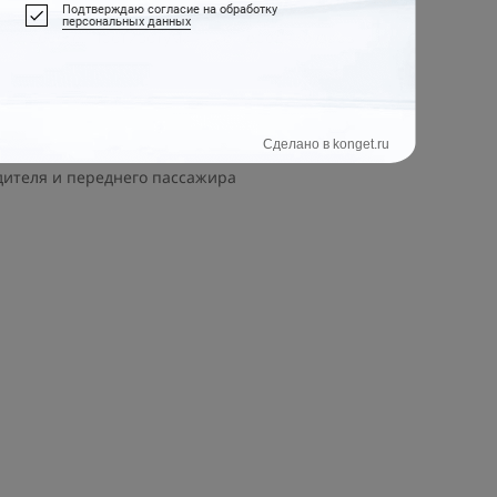
ереди с четким световым пятном для
ной дороге. Противотуманные передние фары и
дителя и переднего пассажира