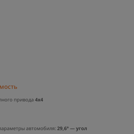
мость
лного привода
4х4
параметры автомобиля:
29,6° — угол