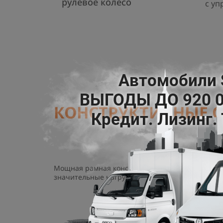
рулевое колесо
с уп
КОНСТРУКТИВНЫЕ О
Мощная рамная конструкция лонжеронного тип
значительные нагрузки