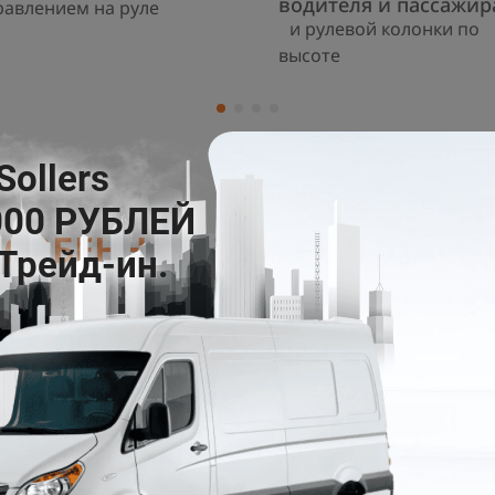
водителя и пассажир
равлением на руле
и рулевой колонки по
высоте
СОБЕННОСТИ И БЕЗОПАСН
а, способная выдерживать
Дисковые тормоза на всех кол
тормозных усилий