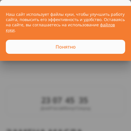
АПЕЛЬСИН
Наш сайт использует файлы куки, чтобы улучшить работу
сайта, повысить его эффективность и удобство. Оставаясь
на сайте, вы соглашаетесь на использование
файлов
куки
.
Понятно
23
07
45
34
Дней
Часов
Минут
Секунд