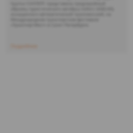
Группа СОЛЛЕРС представила предсерийный
образец туристического автобуса Sollers SA9(СА9),
оснащенного автоматической трансмиссией, на
Международном транспортном фестивале
«ТранспортФест» в Санкт-Петербурге.
Подробнее