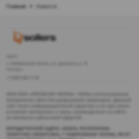
Главная
Новости
Адрес
г. Набережные Челны, ул. Джалиля, д. 15
Телефон
+7 (800) 500-11-56
2026
ООО «АПЕЛЬСИН-ЧЕЛНЫ».
Любое использование
материалов сайта без разрешения запрещено. Данный
сайт несет информационный характер и ни при каких
условиях материалы и цены, размещенные на сайте,
не являются публичной офертой.
ЮРИДИЧЕСКИЙ АДРЕС: 423810, РЕСПУБЛИКА
ТАТАРСТАН (ТАТАРСТАН), Г НАБЕРЕЖНЫЕ ЧЕЛНЫ, ПР-КТ